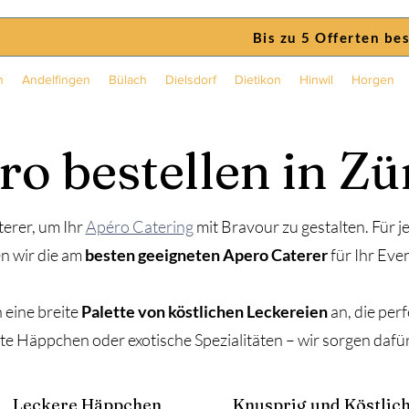
Bis zu 5 Offerten be
n
Andelfingen
Bülach
Dielsdorf
Dietikon
Hinwil
Horgen
ro bestellen in Zü
terer, um Ihr
Apéro Catering
mit Bravour zu gestalten. Für
n wir die am
besten geeigneten Apero Caterer
für Ihr Even
 eine breite
Palette von köstlichen Leckereien
an, die per
te Häppchen oder exotische Spezialitäten – wir sorgen dafür,
Leckere Häppchen
Knusprig und Köstlic