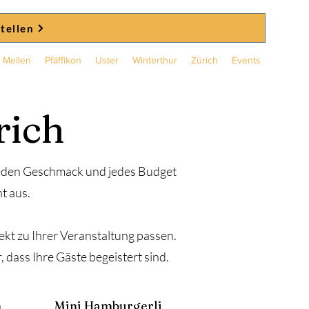
stellen
Meilen
Pfäffikon
Uster
Winterthur
Zürich
Events
rich
 jeden Geschmack und jedes Budget
t aus.
fekt zu Ihrer Veranstaltung passen.
 dass Ihre Gäste begeistert sind.
h
Mini Hamburgerli