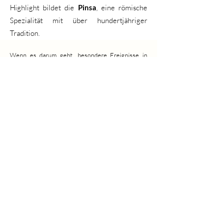
Highlight bildet die
Pinsa
, eine römische
Spezialität mit über hundertjähriger
Tradition.
Wenn es darum geht, besondere Ereignisse in
Zürich zu feiern, ist es entscheidend, einen
Caterer zu wählen, der den höchsten Ansprüchen
gerecht wird. Diese 15 Caterer bieten das beste
Catering in Zürich
, mit einer perfekten
Kombination aus Qualität, Innovation und Service.
Sie werden jedes Event zu einem wahren Fest für
die Sinne machen.
Catering Zürich
AGB
Impressum