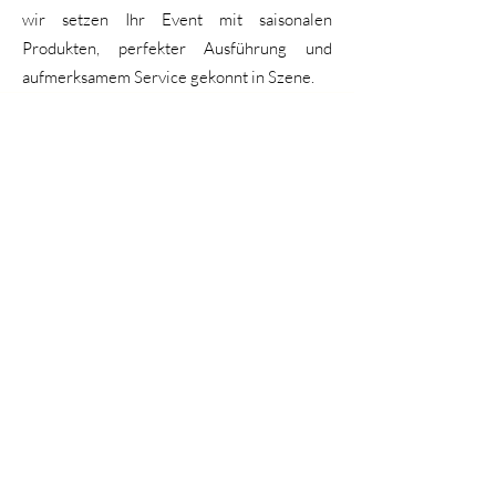
wir setzen Ihr Event mit saisonalen
Produkten, perfekter Ausführung und
aufmerksamem Service gekonnt in Szene.
Entdecken Sie die besten Partyservices und
Caterings in Zürich
und wählen Sie das Angebot,
das perfekt zu Ihren Wünschen passt: Apéros,
exquisite Menüs, vegetarische oder vegane
Optionen sowie Komplettservices für alle Arten
von Veranstaltungen.
Catering Zürich
AGB
Impressum
Kontakt