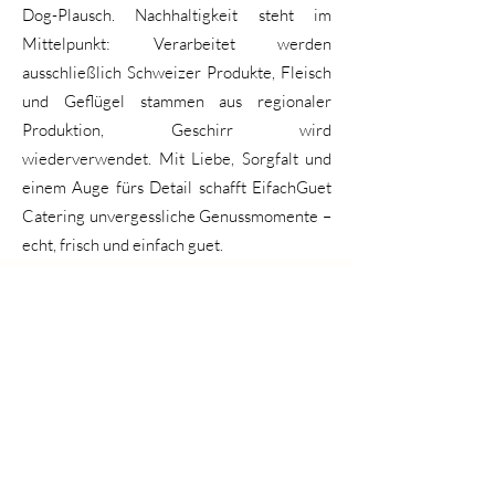
Dog-Plausch. Nachhaltigkeit steht im
Mittelpunkt: Verarbeitet werden
ausschließlich Schweizer Produkte, Fleisch
und Geflügel stammen aus regionaler
Produktion, Geschirr wird
wiederverwendet. Mit Liebe, Sorgfalt und
einem Auge fürs Detail schafft EifachGuet
Catering unvergessliche Genussmomente –
echt, frisch und einfach guet.
Die Stadt Zürich ist ein wahres Paradies für
Feinschmecker, insbesondere dank ihrer
außergewöhnlichen Caterer. Für besondere
Anlässe oder tägliche Mahlzeiten bieten diese
Profis eine beeindruckende kulinarische Vielfalt
und einen tadellosen Service. Hier ist unsere
Auswahl der 15 besten
Catering in Zürich
, die
jede Gelegenheit in ein unvergessliches