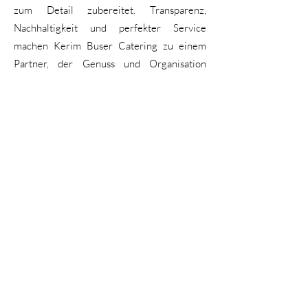
zum Detail zubereitet. Transparenz,
Nachhaltigkeit und perfekter Service
machen Kerim Buser Catering zu einem
Partner, der Genuss und Organisation
meisterhaft vereint.
Zürich, eine kosmopolitische Stadt, ist reich an
renommierten Caterern. Entdecken Sie die 15
besten
Catering in Zürich
, die jede Veranstaltung
in ein unvergessliches kulinarisches Fest
verwandeln.
Catering Zürich
AGB
Impressum
Kontakt