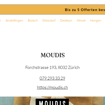
Bis zu 5 Offerten be
n
Andelfingen
Bülach
Dielsdorf
Dietikon
Hinwil
Horgen
MOUDIS
Forchstrasse 193, 8032 Zürich
079 293 33 29
https://moudis.ch