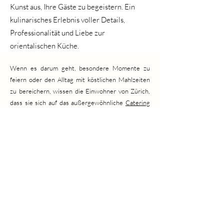
Kunst aus, Ihre Gäste zu begeistern. Ein
kulinarisches Erlebnis voller Details,
Professionalität und Liebe zur
orientalischen Küche.
Wenn es darum geht, besondere Momente zu
feiern oder den Alltag mit köstlichen Mahlzeiten
zu bereichern, wissen die Einwohner von Zürich,
dass sie sich auf das außergewöhnliche
Catering
in Zürich
verlassen können. Die Catering-Anbieter
in Zürich zeichnen sich durch ihre Kreativität, ihre
Liebe zum Detail und ihre Fähigkeit aus, jede
Gelegenheit in ein unvergessliches
gastronomisches Erlebnis zu verwandeln. Hier ist
eine Auswahl der 15 besten Catering-Anbieter in
der Stadt, die jeweils mit ihrer einzigartigen Note
die Geschmacksnerven der Zürcher und ihrer
Gäste erfreuen.