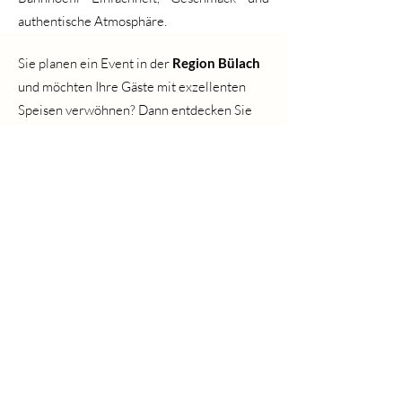
authentische Atmosphäre.
Sie planen ein Event in der
Region Bülach
und möchten Ihre Gäste mit exzellenten
Speisen verwöhnen? Dann entdecken Sie
das vielfältige
Catering in Bülach
– mit
Angeboten von mediterraner, asiatischer,
italienischer und französischer Küche. Ob
Firmenfeier, Hochzeit oder privates Fest –
die lokalen Catering-Services sorgen für
kulinarische Höhepunkte, perfekt
abgestimmt auf Ihre Wünsche.
Catering Zürich
AGB