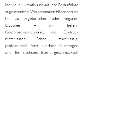
individuell, kreativ und auf Ihre Bedürfnisse
zugeschnitten. Von saisonalen Häppchen bis
hin zu vegetarischen oder veganen
Optionen – wir liefern
Geschmackserlebnisse, die Eindruck
hinterlassen. Schnell, zuverlässig,
professionell. Jetzt unverbindlich anfragen
und Ihr nächstes Event geschmackvoll
inszenieren:
Wir präsentieren die 15 besten
Caterer in
Zürich
, die mit ihrer Kreativität, ihrem Stil
und ihrer Leidenschaft für detailverliebte
Mini-Kreationen überzeugen – und jede
Veranstaltung in ein geschmackvolles
Erlebnis verwandeln.