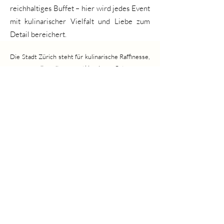
reichhaltiges Buffet – hier wird jedes Event
mit kulinarischer Vielfalt und Liebe zum
Detail bereichert.
Die Stadt Zürich steht für kulinarische Raffinesse,
was vor allem ihren erstklassigen Caterern zu
verdanken ist. Für Veranstaltungen von
prächtigen Hochzeiten bis hin zu eleganten
Geschäftsessen bieten diese 15
Catering in
Zürich
außergewöhnliche Küche und einen
makellosen Service, der unvergessliche
gastronomische Erlebnisse für all Ihre Gäste
garantiert.
Catering Zürich
AGB