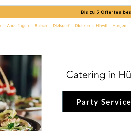
Bis zu 5 Offerten be
n
Andelfingen
Bülach
Dielsdorf
Dietikon
Hinwil
Horgen
Catering in H
Party Service