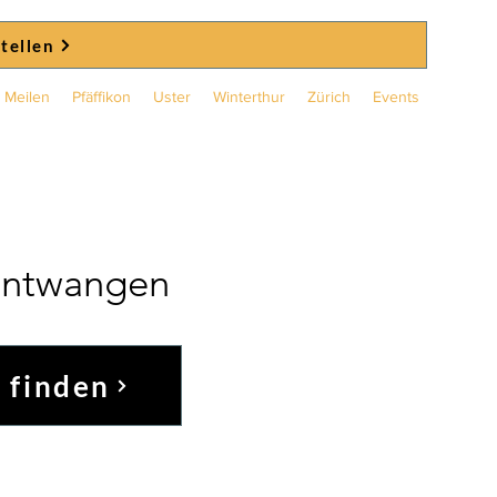
stellen
Meilen
Pfäffikon
Uster
Winterthur
Zürich
Events
üntwangen
 finden